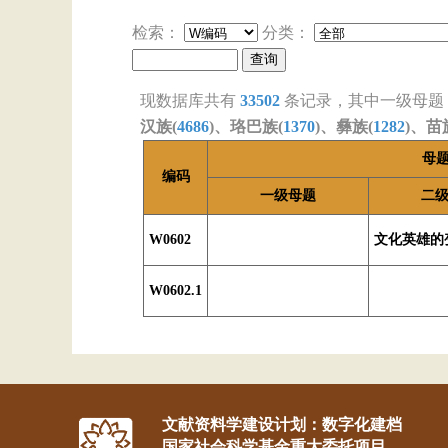
检索：
分类：
现数据库共有
33502
条记录，其中一级母题
汉族(
4686
)、珞巴族(
1370
)、彝族(
1282
)、苗
母
编码
一级母题
二
W0602
文化英雄的
W0602.1
文献资料学建设计划：数字化建档
国家社会科学基金重大委托项目