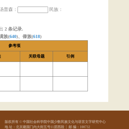
汤普森：
民族：
出
2
条记录.
满族(
640
)、傣族(
618
)
参考项
族
关联母题
引例
版权所有 © 中国社会科学院中国少数民族文化与语言文字研究中心
地 址：北京建国门内大街五号11层西段 │ 邮 编：100732