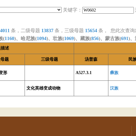
关键字：
4011
条，二级母题
13837
条，三级母题
15654
条， 您此次查询
族(
1160
)、哈尼族(
1094
)、壮族(
1069
)、藏族(
856
)、蒙古族(
691
)、
题描述
级母题
三级母题
汤普森
民
变形
A527.3.1
彝族
文化英雄变成动物
汉族