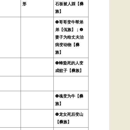
形
石板被人踩【彝
族】
❶哥哥变牛帮弟
弟【佤族】；❷
妻子为给丈夫治
病变动物【彝
族】
❶蜂蛰死的人变
成蚊子【彝族】
❶魂变为牛【彝
族】
❶龙女死后变山
【彝族】