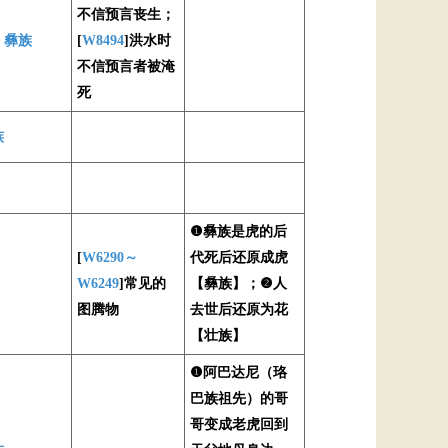
不信预言丧生；
、
彝族
[
W8494
]洪水时
不信预言者被淹
死
族
❶彝族是虎的后
[
W6290～
代死后还原成虎
W6249
]常见的
【彝族】；❷人
图腾物
去世后还原为花
【壮族】
❶阿巴达尼（珞
巴族祖先）的哥
哥变成老虎回到