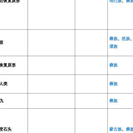
后恢复原形
珞巴族
、
彝
彝族
、
怒族
原
僳族
恢复原形
彝族
人类
彝族
仇
彝族
变石头
蒙古族
、
彝