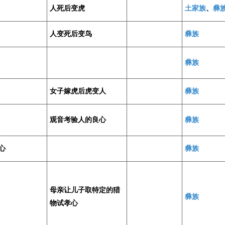
人死后变虎
土家族
、
彝
人变死后变鸟
彝族
彝族
女子嫁虎后虎变人
彝族
观音考验人的良心
彝族
心
彝族
母亲让儿子取特定的猎
彝族
物试孝心