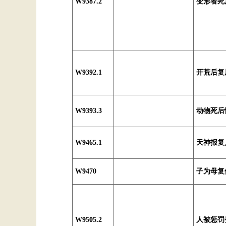
W9387.2
变形者死
W9392.1
开荒后复
W9393.3
动物死后
W9465.1
天神报复
W9470
子为母复
W9505.2
人被惩罚