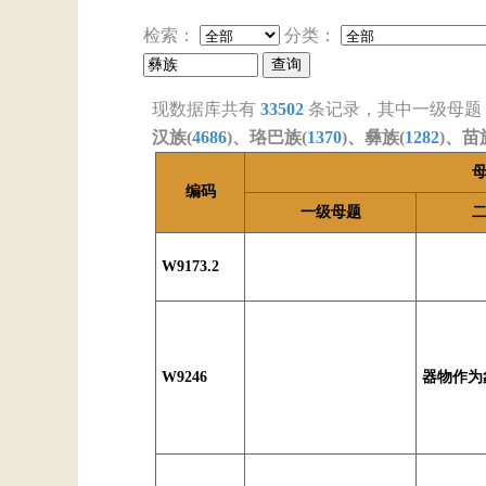
检索：
分类：
现数据库共有
33502
条记录，其中一级母题
汉族(
4686
)、珞巴族(
1370
)、彝族(
1282
)、苗
编码
一级母题
W9173.2
W9246
器物作为