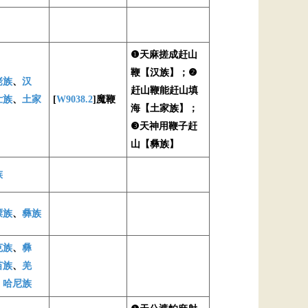
❶天麻搓成赶山
鞭【汉族】；❷
佬族
、
汉
赶山鞭能赶山填
壮族
、
土家
[
W9038.2
]魔鞭
海【土家族】；
❸天神用鞭子赶
山【彝族】
族
僳族
、
彝族
克族
、
彝
苗族
、
羌
、
哈尼族