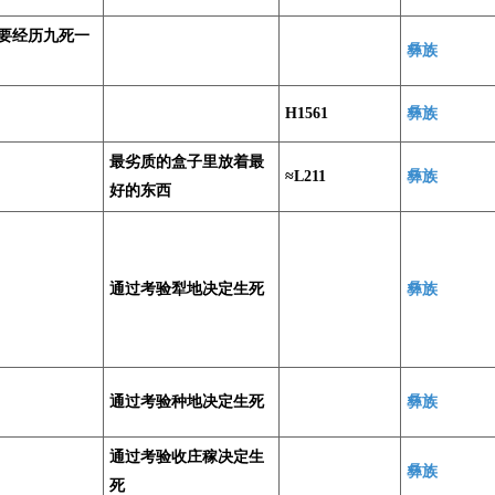
要经历九死一
彝族
H1561
彝族
最劣质的盒子里放着最
≈L211
彝族
好的东西
通过考验犁地决定生死
彝族
通过考验种地决定生死
彝族
通过考验收庄稼决定生
彝族
死