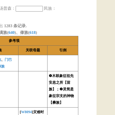
汤普森：
民族：
出
1283
条记录.
满族(
640
)、傣族(
618
)
参考项
族
关联母题
引例
族
、
门巴
彝族
❶木鼓象征祖先
安息之所【苗
族】；❷灵简是
象征宗支的神物
【彝族】
[
W8094
]灾难时