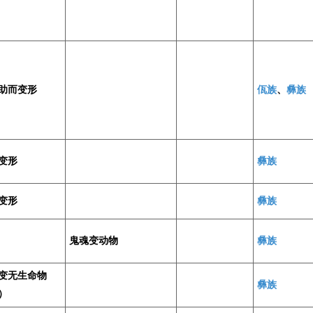
助而变形
佤族
、
彝族
变形
彝族
变形
彝族
鬼魂变动物
彝族
变无生命物
彝族
）