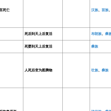
言死亡
汉族
、
苗族
死后到天上后复活
布朗族
、
彝
死婴到天上后复活
彝族
人死后变为图腾物
壮族
、
彝族