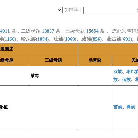
关键字：
4011
条，二级母题
13837
条，三级母题
15654
条， 您此次查询
族(
1160
)、哈尼族(
1094
)、壮族(
1069
)、藏族(
856
)、蒙古族(
691
)、
母题描述
二级母题
三级母题
汤普森
民
汉族
、
珞巴
放毒
族
、
佤族
、
象征
苗族
、
彝族