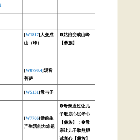
族
[
W1817
]人变成
❶姑娘变成山峰
山（峰）
【彝族】
[
W0790.4
]观音
菩萨
[
W5131
]母与子
❶母亲通过让儿
子取鹿心试孝心
[
W7786
]婚前生
【彝族】；❷母
产生活能力难题
亲让儿子取熊胆
试孝心【彝族】