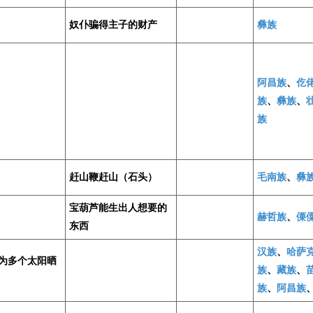
奴仆骗得主子的财产
彝族
阿昌族
、
仡
族
、
彝族
、
族
赶山鞭赶山（石头）
毛南族
、
彝
宝葫芦能生出人想要的
赫哲族
、
傈
东西
汉族
、
哈萨
为多个太阳晒
族
、
藏族
、
族
、
阿昌族