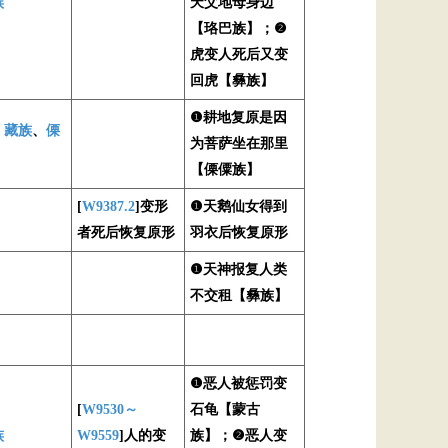
族
天父地母身边
【珞巴族】；❷
虎变人死后又变
回虎【彝族】
❶耕地复原是因
、
藏族
、
傈
为菩萨坐在那里
【傈僳族】
[
W9387.2
]变形
❶天鹅仙女得到
者死后恢复原形
羽衣后恢复原形
❶天神报复人类
不交租【彝族】
❶恶人被惩罚变
[
W9530～
石龟【蒙古
族
W9559
]人的变
族】；❷恶人变